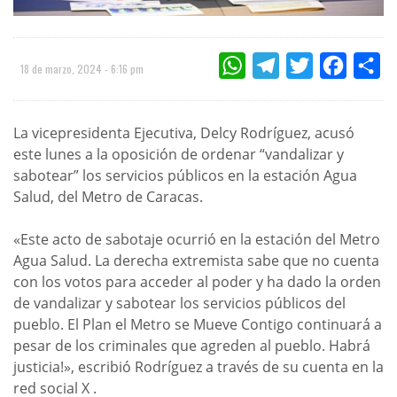
WHATSAPP
TELEGRAM
TWITTER
FACEBOO
CO
18 de marzo, 2024 - 6:16 pm
La vicepresidenta Ejecutiva, Delcy Rodríguez, acusó
este lunes a la oposición de ordenar “vandalizar y
sabotear” los servicios públicos en la estación Agua
Salud, del Metro de Caracas.
«Este acto de sabotaje ocurrió en la estación del Metro
Agua Salud. La derecha extremista sabe que no cuenta
con los votos para acceder al poder y ha dado la orden
de vandalizar y sabotear los servicios públicos del
pueblo. El Plan el Metro se Mueve Contigo continuará a
pesar de los criminales que agreden al pueblo. Habrá
justicia!», escribió Rodríguez a través de su cuenta en la
red social X .