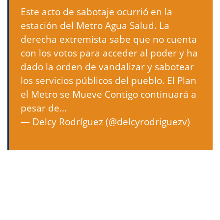
Este acto de sabotaje ocurrió en la
estación del Metro Agua Salud. La
derecha extremista sabe que no cuenta
con los votos para acceder al poder y ha
dado la orden de vandalizar y sabotear
los servicios públicos del pueblo. El Plan
el Metro se Mueve Contigo continuará a
pesar de…
pic.twitter.com/79G7CbN5Y8
— Delcy Rodríguez (@delcyrodriguezv)
March 18, 2024