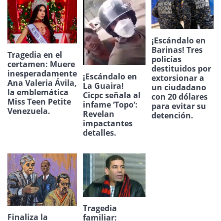
¡Escándalo en
Barinas! Tres
Tragedia en el
policías
certamen: Muere
destituidos por
inesperadamente
¡Escándalo en
extorsionar a
Ana Valeria Ávila,
La Guaira!
un ciudadano
la emblemática
Cicpc señala al
con 20 dólares
Miss Teen Petite
infame ‘Topo’:
para evitar su
Venezuela.
Revelan
detención.
impactantes
detalles.
Tragedia
Finaliza la
familiar: