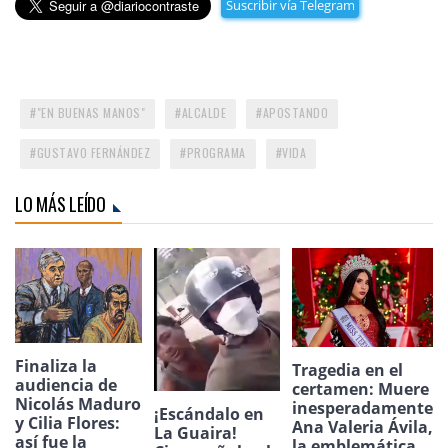
Suscribir vía Telegram
"EN BUENAS MANOS"
ALCALDE
APOSTANDO
GUSTAVO FERNÁNDEZ
PROGRAMA
VIDA
LO MÁS LEÍDO
Finaliza la
Tragedia en el
audiencia de
certamen: Muere
Nicolás Maduro
inesperadamente
¡Escándalo en
y Cilia Flores:
Ana Valeria Ávila,
La Guaira!
así fue la
la emblemática