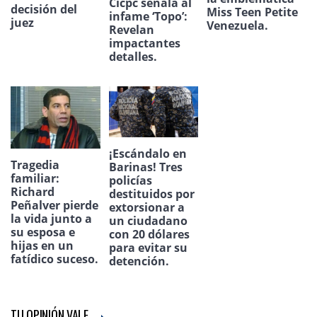
Cicpc señala al
decisión del
Miss Teen Petite
infame ‘Topo’:
juez
Venezuela.
Revelan
impactantes
detalles.
¡Escándalo en
Tragedia
Barinas! Tres
familiar:
policías
Richard
destituidos por
Peñalver pierde
extorsionar a
la vida junto a
un ciudadano
su esposa e
con 20 dólares
hijas en un
para evitar su
fatídico suceso.
detención.
TU OPINIÓN VALE...