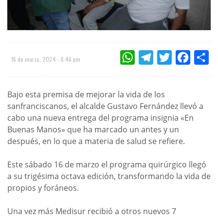
WHATSAPP
TELEGRAM
TWITTER
FACEBOO
CO
16 de marzo, 2024 - 6:46 pm
Bajo esta premisa de mejorar la vida de los
sanfranciscanos, el alcalde Gustavo Fernández llevó a
cabo una nueva entrega del programa insignia «En
Buenas Manos» que ha marcado un antes y un
después, en lo que a materia de salud se refiere.
Este sábado 16 de marzo el programa quirúrgico llegó
a su trigésima octava edición, transformando la vida de
propios y foráneos.
Una vez más Medisur recibió a otros nuevos 7