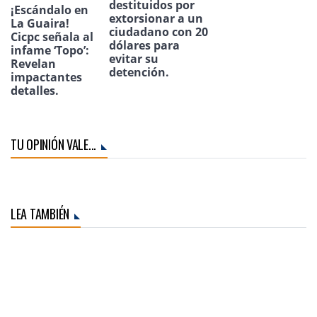
destituidos por
¡Escándalo en
extorsionar a un
La Guaira!
ciudadano con 20
Cicpc señala al
dólares para
infame ‘Topo’:
evitar su
Revelan
detención.
impactantes
detalles.
TU OPINIÓN VALE...
LEA TAMBIÉN