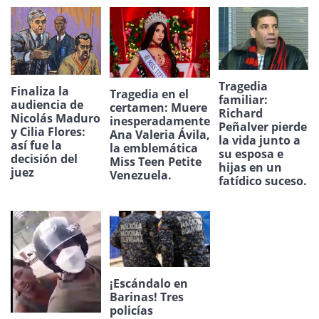
Tragedia
Finaliza la
Tragedia en el
familiar:
audiencia de
certamen: Muere
Richard
Nicolás Maduro
inesperadamente
Peñalver pierde
y Cilia Flores:
Ana Valeria Ávila,
la vida junto a
así fue la
la emblemática
su esposa e
decisión del
Miss Teen Petite
hijas en un
juez
Venezuela.
fatídico suceso.
¡Escándalo en
Barinas! Tres
policías