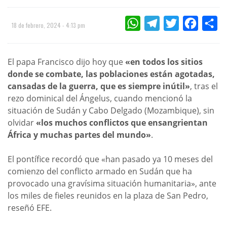
WHATSAPP
TELEGRAM
TWITTER
FACEBOO
CO
18 de febrero, 2024 - 4:13 pm
El papa Francisco dijo hoy que
«en todos los sitios
donde se combate, las poblaciones están agotadas,
cansadas de la guerra, que es siempre inútil»
, tras el
rezo dominical del Ángelus, cuando mencionó la
situación de Sudán y Cabo Delgado (Mozambique), sin
olvidar
«los muchos conflictos que ensangrientan
África y muchas partes del mundo»
.
El pontífice recordó que «han pasado ya 10 meses del
comienzo del conflicto armado en Sudán que ha
provocado una gravísima situación humanitaria», ante
los miles de fieles reunidos en la plaza de San Pedro,
reseñó EFE.