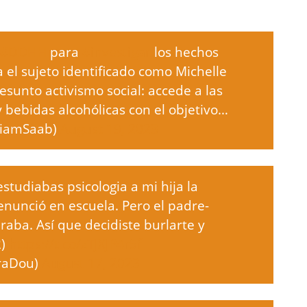
#DDHH
para
#investigar
los hechos
el sujeto identificado como Michelle
esunto activismo social: accede a las
 bebidas alcohólicas con el objetivo…
liamSaab)
August 19, 2023
studiabas psicologia a mi hija la
denunció en escuela. Pero el padre-
raba. Así que decidiste burlarte y
2)
https://t.co/zTJXJP4r5f
raDou)
August 17, 2023