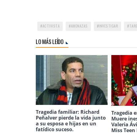
ACTIVISTA
AMENAZAS
INVESTIGAR
TARE
LO MÁS LEÍDO
Tragedia familiar: Richard
Tragedia e
Peñalver pierde la vida junto
Muere ine
a su esposa e hijas en un
Valeria Áv
fatídico suceso.
Miss Teen 