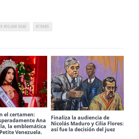
K WILLIAM SAAB
TRANS
n el certamen:
Finaliza la audiencia de
speradamente Ana
Nicolás Maduro y Cilia Flores:
ila, la emblemática
así fue la decisión del juez
Petite Venezuela.