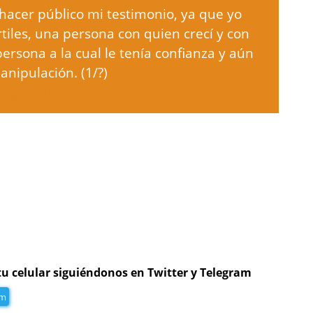
hacer público mi testimonio, ya que yo
tiles, una persona con quien crecí y con
ersona a la cual le tenía confianza y aún
anipulación. (1/?)
August 18, 2023
tu celular siguiéndonos en Twitter y Telegram
am