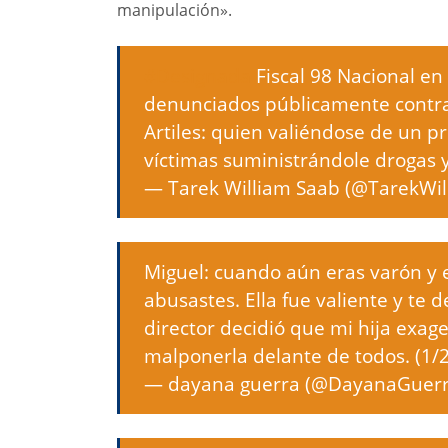
manipulación».
#Designada
Fiscal 98 Nacional en
denunciados públicamente contra 
Artiles: quien valiéndose de un pr
víctimas suministrándole drogas y
— Tarek William Saab (@TarekWi
Miguel: cuando aún eras varón y e
abusastes. Ella fue valiente y te 
director decidió que mi hija exage
malponerla delante de todos. (1/
— dayana guerra (@DayanaGuer