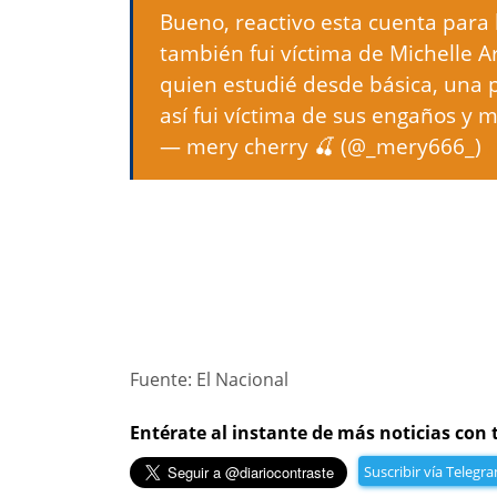
Bueno, reactivo esta cuenta para 
también fui víctima de Michelle Ar
quien estudié desde básica, una p
así fui víctima de sus engaños y m
— mery cherry 🍒 (@_mery666_)
Fuente: El Nacional
Entérate al instante de más noticias con 
Suscribir vía Telegr