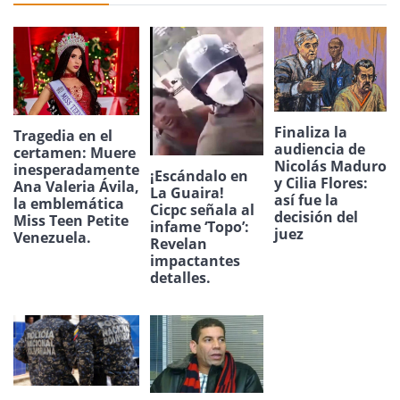
Finaliza la
Tragedia en el
audiencia de
certamen: Muere
Nicolás Maduro
inesperadamente
¡Escándalo en
y Cilia Flores:
Ana Valeria Ávila,
La Guaira!
así fue la
la emblemática
Cicpc señala al
decisión del
Miss Teen Petite
infame ‘Topo’:
juez
Venezuela.
Revelan
impactantes
detalles.