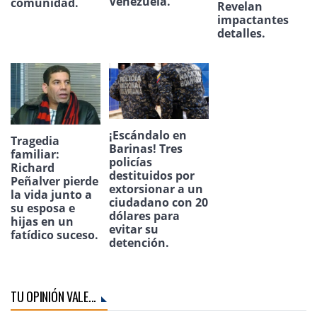
Venezuela.
comunidad.
Revelan
impactantes
detalles.
¡Escándalo en
Tragedia
Barinas! Tres
familiar:
policías
Richard
destituidos por
Peñalver pierde
extorsionar a un
la vida junto a
ciudadano con 20
su esposa e
dólares para
hijas en un
evitar su
fatídico suceso.
detención.
TU OPINIÓN VALE...