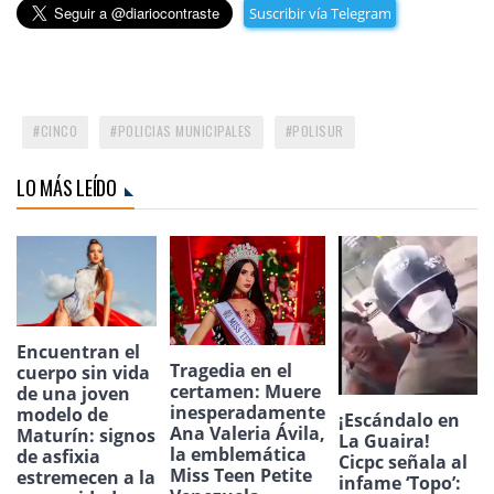
Suscribir vía Telegram
CINCO
POLICIAS MUNICIPALES
POLISUR
LO MÁS LEÍDO
Encuentran el
Tragedia en el
cuerpo sin vida
certamen: Muere
de una joven
inesperadamente
modelo de
¡Escándalo en
Ana Valeria Ávila,
Maturín: signos
La Guaira!
la emblemática
de asfixia
Cicpc señala al
Miss Teen Petite
estremecen a la
infame ‘Topo’: