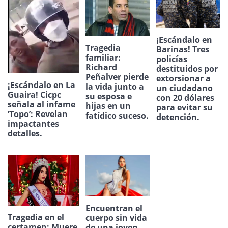
¡Escándalo en
Tragedia
Barinas! Tres
familiar:
policías
Richard
destituidos por
Peñalver pierde
extorsionar a
¡Escándalo en La
la vida junto a
un ciudadano
Guaira! Cicpc
su esposa e
con 20 dólares
señala al infame
hijas en un
para evitar su
‘Topo’: Revelan
fatídico suceso.
detención.
impactantes
detalles.
Encuentran el
Tragedia en el
cuerpo sin vida
certamen: Muere
de una joven