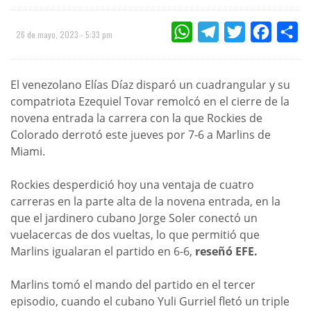
WHATSAPP
TELEGRAM
TWITTER
FACEBOO
CO
26 de mayo, 2023 - 5:33 pm
El venezolano Elías Díaz disparó un cuadrangular y su
compatriota Ezequiel Tovar remolcó en el cierre de la
novena entrada la carrera con la que Rockies de
Colorado derrotó este jueves por 7-6 a Marlins de
Miami.
Rockies desperdició hoy una ventaja de cuatro
carreras en la parte alta de la novena entrada, en la
que el jardinero cubano Jorge Soler conectó un
vuelacercas de dos vueltas, lo que permitió que
Marlins igualaran el partido en 6-6,
reseñó EFE.
Marlins tomó el mando del partido en el tercer
episodio, cuando el cubano Yuli Gurriel fletó un triple