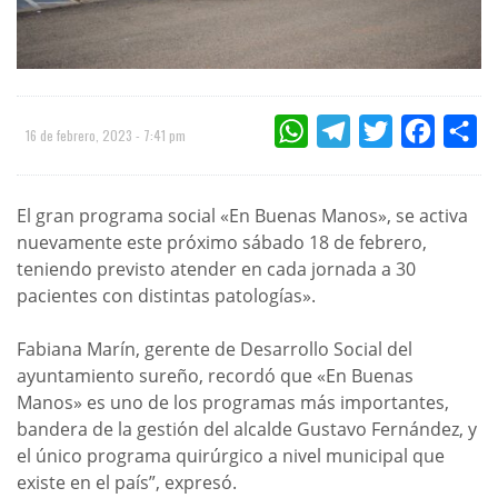
WHATSAPP
TELEGRAM
TWITTER
FACEBOO
CO
16 de febrero, 2023 - 7:41 pm
El gran programa social «En Buenas Manos», se activa
nuevamente este próximo sábado 18 de febrero,
teniendo previsto atender en cada jornada a 30
pacientes con distintas patologías».
Fabiana Marín, gerente de Desarrollo Social del
ayuntamiento sureño, recordó que «En Buenas
Manos» es uno de los programas más importantes,
bandera de la gestión del alcalde Gustavo Fernández, y
el único programa quirúrgico a nivel municipal que
existe en el país”, expresó.