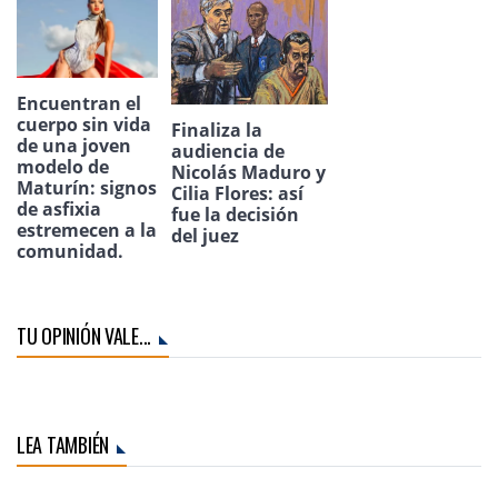
Encuentran el
cuerpo sin vida
Finaliza la
de una joven
audiencia de
modelo de
Nicolás Maduro y
Maturín: signos
Cilia Flores: así
de asfixia
fue la decisión
estremecen a la
del juez
comunidad.
TU OPINIÓN VALE...
LEA TAMBIÉN