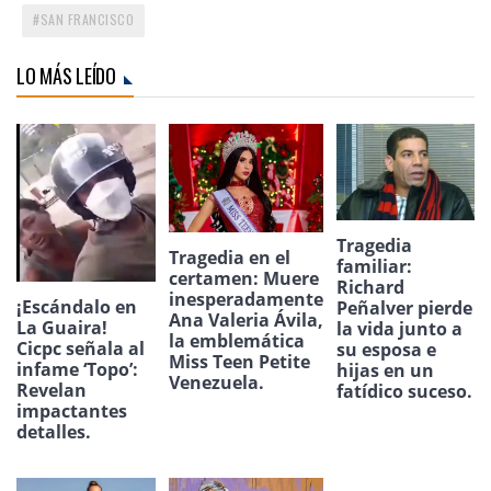
SAN FRANCISCO
LO MÁS LEÍDO
Tragedia
Tragedia en el
familiar:
certamen: Muere
Richard
inesperadamente
¡Escándalo en
Peñalver pierde
Ana Valeria Ávila,
La Guaira!
la vida junto a
la emblemática
Cicpc señala al
su esposa e
Miss Teen Petite
infame ‘Topo’:
hijas en un
Venezuela.
Revelan
fatídico suceso.
impactantes
detalles.