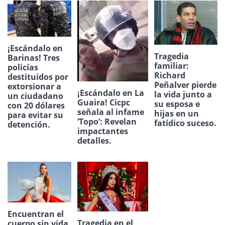
¡Escándalo en
Tragedia
Barinas! Tres
familiar:
policías
Richard
destituidos por
Peñalver pierde
extorsionar a
¡Escándalo en La
la vida junto a
un ciudadano
Guaira! Cicpc
su esposa e
con 20 dólares
señala al infame
hijas en un
para evitar su
‘Topo’: Revelan
fatídico suceso.
detención.
impactantes
detalles.
Encuentran el
Tragedia en el
cuerpo sin vida