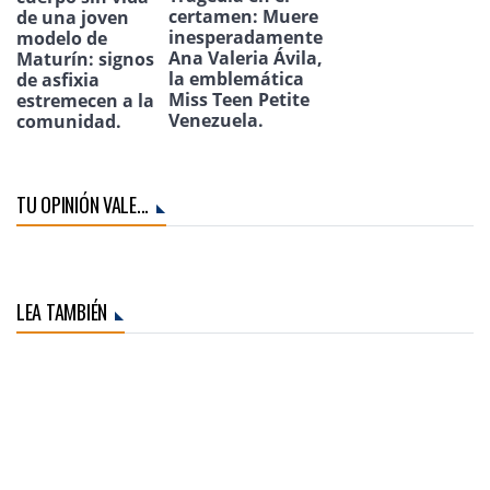
certamen: Muere
de una joven
inesperadamente
modelo de
Ana Valeria Ávila,
Maturín: signos
la emblemática
de asfixia
Miss Teen Petite
estremecen a la
Venezuela.
comunidad.
TU OPINIÓN VALE...
LEA TAMBIÉN