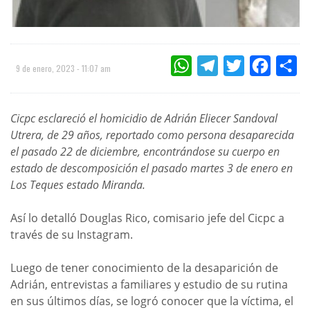
WHATSAPP
TELEGRAM
TWITTER
FACEBOO
CO
9 de enero, 2023 - 11:07 am
Cicpc esclareció el homicidio de Adrián Eliecer Sandoval
Utrera, de 29 años, reportado como persona desaparecida
el pasado 22 de diciembre, encontrándose su cuerpo en
estado de descomposición el pasado martes 3 de enero en
Los Teques estado Miranda.
Así lo detalló Douglas Rico, comisario jefe del Cicpc a
través de su Instagram.
Luego de tener conocimiento de la desaparición de
Adrián, entrevistas a familiares y estudio de su rutina
en sus últimos días, se logró conocer que la víctima, el