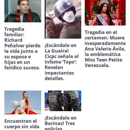
Tragedia
Tragedia en el
familiar:
certamen: Muere
Richard
inesperadamente
¡Escándalo en
Peñalver pierde
Ana Valeria Ávila,
La Guaira!
la vida junto a
la emblemática
Cicpc señala al
su esposa e
Miss Teen Petite
infame ‘Topo’:
hijas en un
Venezuela.
Revelan
fatídico suceso.
impactantes
detalles.
¡Escándalo en
Encuentran el
Barinas! Tres
cuerpo sin vida
policías