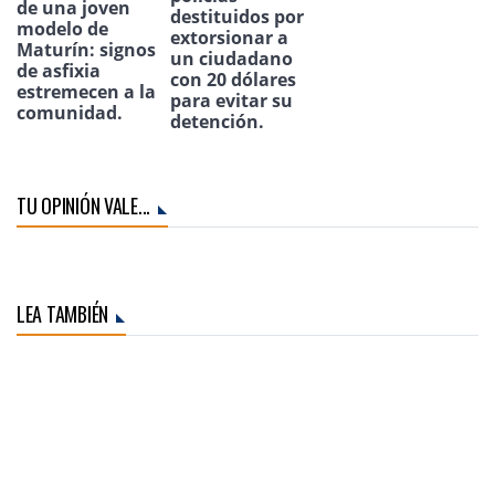
de una joven
destituidos por
modelo de
extorsionar a
Maturín: signos
un ciudadano
de asfixia
con 20 dólares
estremecen a la
para evitar su
comunidad.
detención.
TU OPINIÓN VALE...
LEA TAMBIÉN