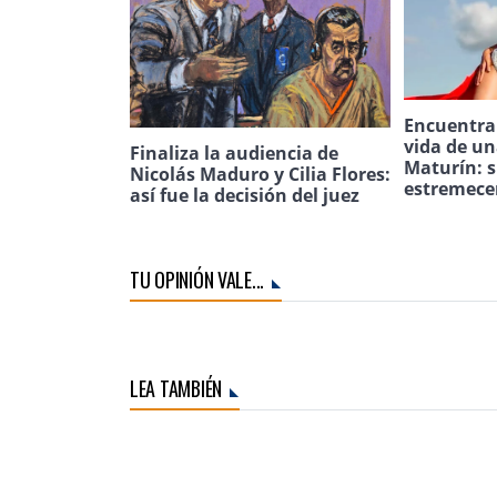
Encuentran
vida de u
Finaliza la audiencia de
Maturín: s
Nicolás Maduro y Cilia Flores:
estremece
así fue la decisión del juez
TU OPINIÓN VALE...
LEA TAMBIÉN