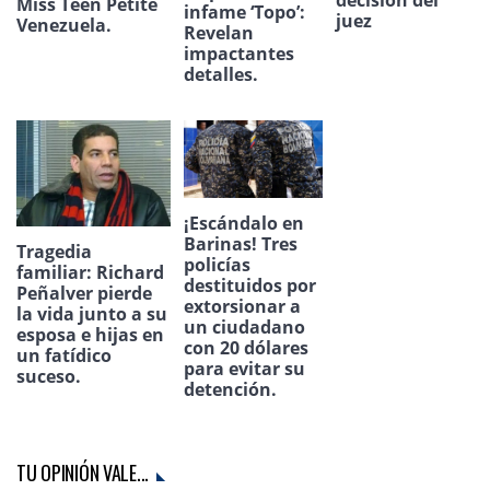
Miss Teen Petite
infame ‘Topo’:
juez
Venezuela.
Revelan
impactantes
detalles.
¡Escándalo en
Barinas! Tres
Tragedia
policías
familiar: Richard
destituidos por
Peñalver pierde
extorsionar a
la vida junto a su
un ciudadano
esposa e hijas en
con 20 dólares
un fatídico
para evitar su
suceso.
detención.
TU OPINIÓN VALE...