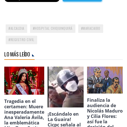
ALCALDIA
HOSPITAL CHIQUINQUIRÁ
MARACAIBO
REGISTRO CIVIL
LO MÁS LEÍDO
Finaliza la
Tragedia en el
audiencia de
certamen: Muere
Nicolás Maduro
inesperadamente
¡Escándalo en
y Cilia Flores:
Ana Valeria Ávila,
La Guaira!
así fue la
la emblemática
Cicpc señala al
decisión del