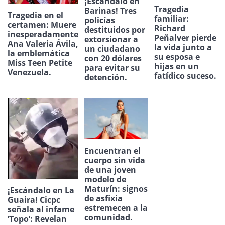
¡Escándalo en
Tragedia
Barinas! Tres
Tragedia en el
familiar:
policías
certamen: Muere
Richard
destituidos por
inesperadamente
Peñalver pierde
extorsionar a
Ana Valeria Ávila,
la vida junto a
un ciudadano
la emblemática
su esposa e
con 20 dólares
Miss Teen Petite
hijas en un
para evitar su
Venezuela.
fatídico suceso.
detención.
Encuentran el
cuerpo sin vida
de una joven
modelo de
Maturín: signos
¡Escándalo en La
de asfixia
Guaira! Cicpc
estremecen a la
señala al infame
comunidad.
‘Topo’: Revelan