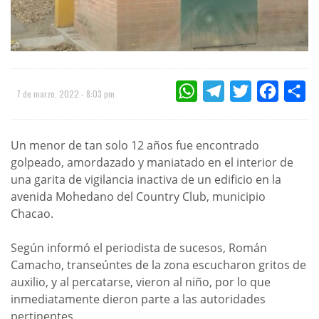
WHATSAPP
TELEGRAM
TWITTER
FACEBOO
CO
7 de marzo, 2022 - 8:03 pm
Un menor de tan solo 12 años fue encontrado
golpeado, amordazado y maniatado en el interior de
una garita de vigilancia inactiva de un edificio en la
avenida Mohedano del Country Club, municipio
Chacao.
Según informó el periodista de sucesos, Román
Camacho, transeúntes de la zona escucharon gritos de
auxilio, y al percatarse, vieron al niño, por lo que
inmediatamente dieron parte a las autoridades
pertinentes.