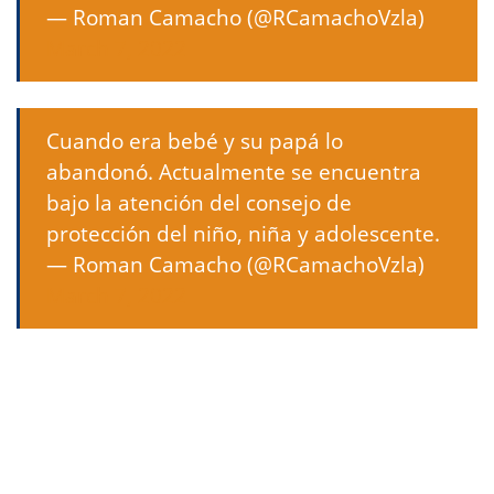
— Roman Camacho (@RCamachoVzla)
March 7, 2022
Cuando era bebé y su papá lo
abandonó. Actualmente se encuentra
bajo la atención del consejo de
protección del niño, niña y adolescente.
— Roman Camacho (@RCamachoVzla)
March 7, 2022