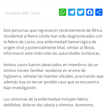
WHATSAPP
TELEGRAM
TWITTER
FACEBOO
CO
13 de febrero, 2022 - 11:11 am
Dos personas que regresaron recientemente de África
Occidental al Reino Unido han sido diagnosticados con
la fiebre de Lassa, una enfermedad hemorrágica de
origen viral y potencialmente letal, similar al Ébola,
informaron este miércoles las autoridades británicas.
Ambos casos fueron detectados en miembros de un
mismo núcleo familiar residente en el este de
Inglaterra, señalan las fuentes oficiales, precisando que
además hay un tercer posible caso que se encuentra
bajo investigación.
Los síntomas de la enfermedad incluyen fiebre,
debilidad, dolores de cabeza y vómitos. Asimismo,