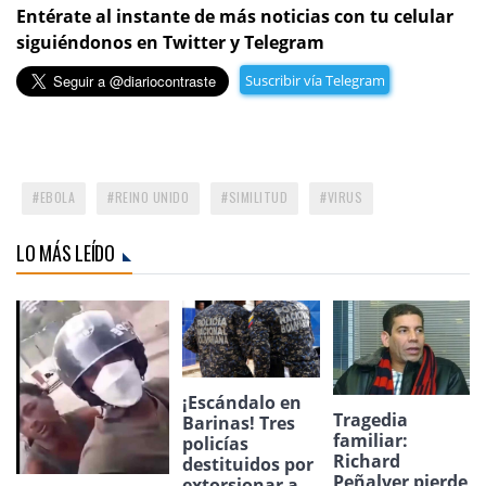
Entérate al instante de más noticias con tu celular
siguiéndonos en Twitter y Telegram
Suscribir vía Telegram
EBOLA
REINO UNIDO
SIMILITUD
VIRUS
LO MÁS LEÍDO
¡Escándalo en
Tragedia
Barinas! Tres
familiar:
policías
Richard
destituidos por
Peñalver pierde
extorsionar a