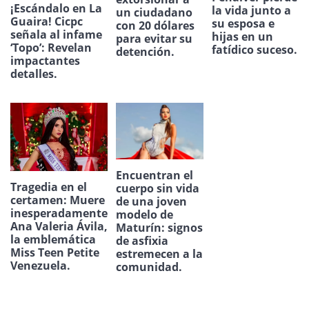
¡Escándalo en La
la vida junto a
un ciudadano
Guaira! Cicpc
su esposa e
con 20 dólares
señala al infame
hijas en un
para evitar su
‘Topo’: Revelan
fatídico suceso.
detención.
impactantes
detalles.
Encuentran el
Tragedia en el
cuerpo sin vida
certamen: Muere
de una joven
inesperadamente
modelo de
Ana Valeria Ávila,
Maturín: signos
la emblemática
de asfixia
Miss Teen Petite
estremecen a la
Venezuela.
comunidad.