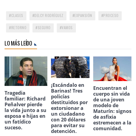
CLASES
DELCY RODRÍGUEZ
EXPANSIÓN
PROCESO
RETORNO
SEGURO
VAMOS
LO MÁS LEÍDO
¡Escándalo en
Encuentran el
Barinas! Tres
Tragedia
cuerpo sin vida
policías
familiar: Richard
de una joven
destituidos por
Peñalver pierde
modelo de
extorsionar a
la vida junto a su
Maturín: signos
un ciudadano
esposa e hijas en
de asfixia
con 20 dólares
un fatídico
estremecen a la
para evitar su
suceso.
comunidad.
detención.