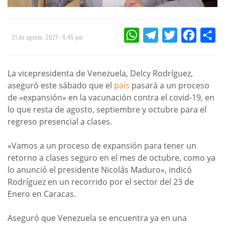
WHATSAPP
TELEGRAM
TWITTER
FACEBOO
CO
21 de agosto, 2021 - 6:45 pm
La vicepresidenta de Venezuela, Delcy Rodríguez,
aseguró este sábado que el
país
pasará a un proceso
de «expansión» en la vacunación contra el covid-19, en
lo que resta de agosto, septiembre y octubre para el
regreso presencial a clases.
«Vamos a un proceso de expansión para tener un
retorno a clases seguro en el mes de octubre, como ya
lo anunció el presidente Nicolás Maduro», indicó
Rodríguez en un recorrido por el sector del 23 de
Enero en Caracas.
Aseguró que Venezuela se encuentra ya en una