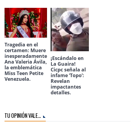
Tragedia en el
certamen: Muere
inesperadamente
¡Escándalo en
Ana Valeria Ávila,
La Guaira!
la emblemática
Cicpc señala al
Miss Teen Petite
infame ‘Topo’:
Venezuela.
Revelan
impactantes
detalles.
TU OPINIÓN VALE...