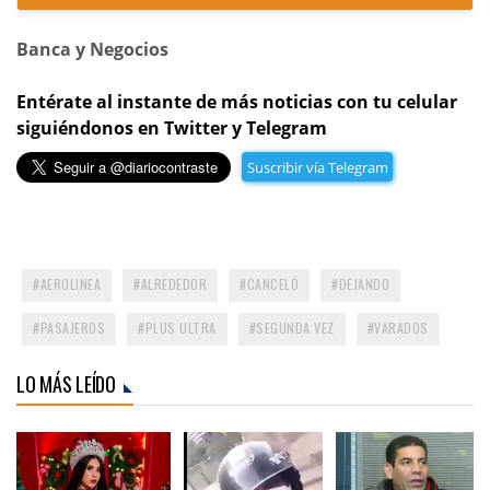
Banca y Negocios
Entérate al instante de más noticias con tu celular
siguiéndonos en Twitter y Telegram
Suscribir vía Telegram
AEROLINEA
ALREDEDOR
CANCELÓ
DEJANDO
PASAJEROS
PLUS ULTRA
SEGUNDA VEZ
VARADOS
LO MÁS LEÍDO