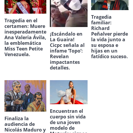
Tragedia
Tragedia en el
familiar:
certamen: Muere
Richard
inesperadamente
¡Escándalo en
Peñalver pierde
Ana Valeria Ávila,
La Guaira!
la vida junto a
la emblemática
Cicpc señala al
su esposa e
Miss Teen Petite
infame ‘Topo’:
hijas en un
Venezuela.
Revelan
fatídico suceso.
impactantes
detalles.
Encuentran el
cuerpo sin vida
Finaliza la
de una joven
audiencia de
modelo de
Nicolás Maduro y