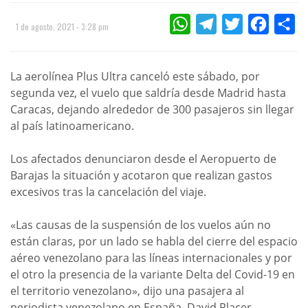
WHATSAPP
TELEGRAM
TWITTER
FACEBOO
CO
1 de agosto, 2021 - 3:28 pm
La aerolínea Plus Ultra canceló este sábado, por
segunda vez, el vuelo que saldría desde Madrid hasta
Caracas, dejando alrededor de 300 pasajeros sin llegar
al país latinoamericano.
Los afectados denunciaron desde el Aeropuerto de
Barajas la situación y acotaron que realizan gastos
excesivos tras la cancelación del viaje.
«Las causas de la suspensión de los vuelos aún no
están claras, por un lado se habla del cierre del espacio
aéreo venezolano para las líneas internacionales y por
el otro la presencia de la variante Delta del Covid-19 en
el territorio venezolano», dijo una pasajera al
periodista venezolano en España, David Placer.