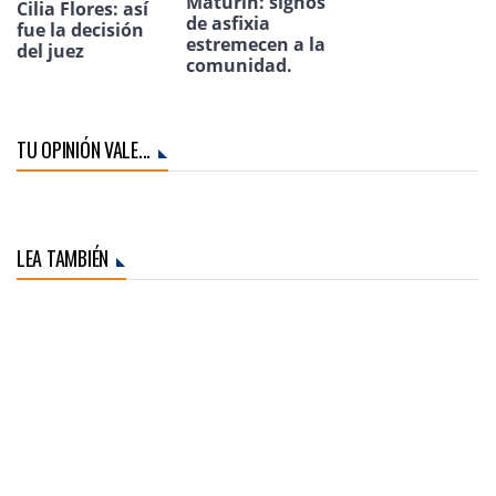
Maturín: signos
Cilia Flores: así
de asfixia
fue la decisión
estremecen a la
del juez
comunidad.
TU OPINIÓN VALE...
LEA TAMBIÉN