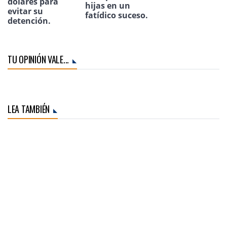
dólares para
hijas en un
evitar su
fatídico suceso.
detención.
TU OPINIÓN VALE...
LEA TAMBIÉN