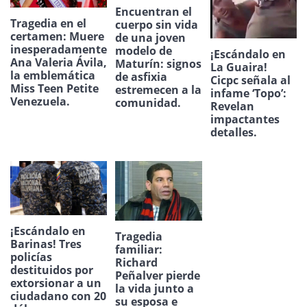
Encuentran el
Tragedia en el
cuerpo sin vida
certamen: Muere
de una joven
inesperadamente
modelo de
¡Escándalo en
Ana Valeria Ávila,
Maturín: signos
La Guaira!
la emblemática
de asfixia
Cicpc señala al
Miss Teen Petite
estremecen a la
infame ‘Topo’:
Venezuela.
comunidad.
Revelan
impactantes
detalles.
¡Escándalo en
Tragedia
Barinas! Tres
familiar:
policías
Richard
destituidos por
Peñalver pierde
extorsionar a un
la vida junto a
ciudadano con 20
su esposa e