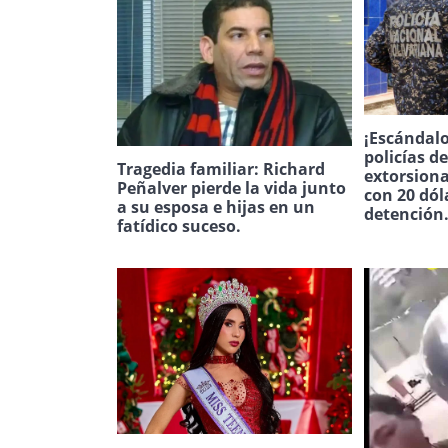
¡Escándalo
policías d
Tragedia familiar: Richard
extorsion
Peñalver pierde la vida junto
con 20 dól
a su esposa e hijas en un
detención
fatídico suceso.