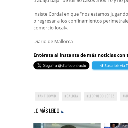
trabajo bajar de los 80 casos a los 10 y no 
Insiste Cordal en que “nos estamos jugando
o regresar a los confinamientos perimetrale
comercio local».
Diario de Mallorca
Entérate al instante de más noticias con 
Suscribir vía 
ANTICOVID
GALICIA
LEOPOLDO LÓPEZ
M
LO MÁS LEÍDO