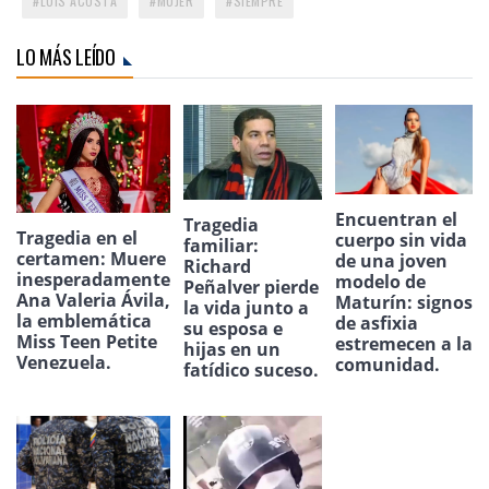
LUIS ACOSTA
MUJER
SIEMPRE
LO MÁS LEÍDO
Encuentran el
Tragedia
Tragedia en el
cuerpo sin vida
familiar:
certamen: Muere
de una joven
Richard
inesperadamente
modelo de
Peñalver pierde
Ana Valeria Ávila,
Maturín: signos
la vida junto a
la emblemática
de asfixia
su esposa e
Miss Teen Petite
estremecen a la
hijas en un
Venezuela.
comunidad.
fatídico suceso.