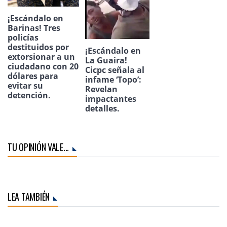
¡Escándalo en
Barinas! Tres
policías
destituidos por
¡Escándalo en
extorsionar a un
La Guaira!
ciudadano con 20
Cicpc señala al
dólares para
infame ‘Topo’:
evitar su
Revelan
detención.
impactantes
detalles.
TU OPINIÓN VALE...
LEA TAMBIÉN