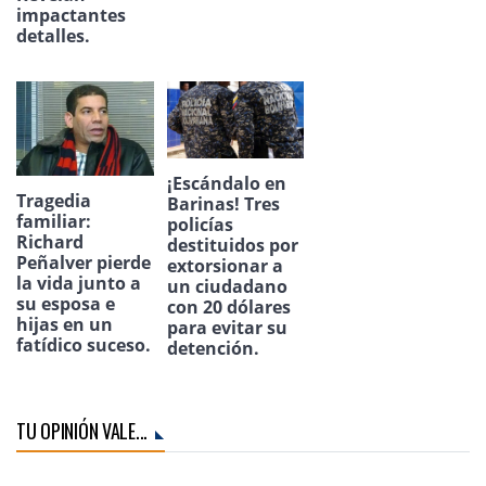
impactantes
detalles.
¡Escándalo en
Tragedia
Barinas! Tres
familiar:
policías
Richard
destituidos por
Peñalver pierde
extorsionar a
la vida junto a
un ciudadano
su esposa e
con 20 dólares
hijas en un
para evitar su
fatídico suceso.
detención.
TU OPINIÓN VALE...