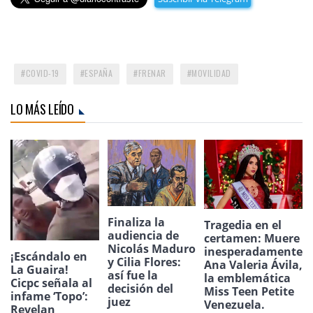
COVID-19
ESPAÑA
FRENAR
MOVILIDAD
LO MÁS LEÍDO
Finaliza la
Tragedia en el
audiencia de
certamen: Muere
Nicolás Maduro
inesperadamente
¡Escándalo en
y Cilia Flores:
Ana Valeria Ávila,
La Guaira!
así fue la
la emblemática
Cicpc señala al
decisión del
Miss Teen Petite
infame ‘Topo’:
juez
Venezuela.
Revelan