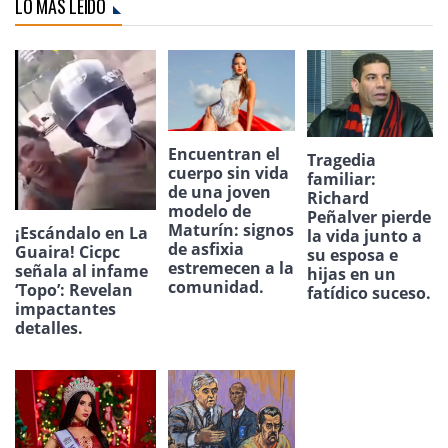
LO MÁS LEÍDO
Encuentran el
Tragedia
cuerpo sin vida
familiar:
de una joven
Richard
modelo de
Peñalver pierde
Maturín: signos
¡Escándalo en La
la vida junto a
de asfixia
Guaira! Cicpc
su esposa e
estremecen a la
señala al infame
hijas en un
comunidad.
‘Topo’: Revelan
fatídico suceso.
impactantes
detalles.