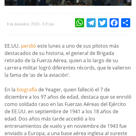
WHATSAPP
TELEGRAM
TWITTER
FACEBOO
CO
8 de diciembre, 2020 - 8:21 pm
EE.UU.
perdió
este lunes a uno de sus pilotos más
destacados de su historia, el general de Brigada
retirado de la Fuerza Aérea, quien a lo largo de su
carrera militar logró diferentes récords, que le valieron
la fama de ‘as de la aviación’.
En la
biografía
de Yeager, quien falleció el 7 de
diciembre a los 97 años de edad, destaca que se enroló
como soldado raso en las Fuerzas Aéreas del Ejército
de EE.UU. en septiembre de 1941 a los 18 años de
edad. Dos años más tarde accedió a los
entrenamientos de vuelo y en noviembre de 1943 fue
enviado a Europa, a una base aérea inglesa al sureste