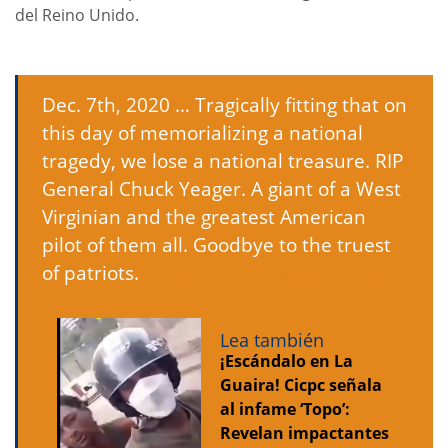
del Reino Unido.
Dec. 7th, 2020 … Tragically fitting that on
this day of memorializing a national
tragedy, we lose a national treasure. RIP
General Chuck Yeager. A giant of a West
Virginian and the greatest American
pilot of them all. Goodbye to the truest
of patriots.
pic.twitter.com/vUgQkRcApF
Lea también
¡Escándalo en La
Guaira! Cicpc señala
al infame ‘Topo’:
Revelan impactantes