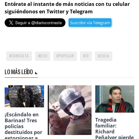
Entérate al instante de más noticias con tu celular
siguiéndonos en Twitter y Telegram
Suscribir vía Telegram
CONSULTA
DIJO
POPULAR
SI
ZULIA
LO MÁS LEÍDO
¡Escándalo en
Tragedia
Barinas! Tres
familiar:
policías
Richard
destituidos por
Peñalver pierde
extorsionar a