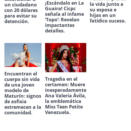
¡Escándalo en La
la vida junto a
un ciudadano
Guaira! Cicpc
su esposa e
con 20 dólares
señala al infame
hijas en un
para evitar su
‘Topo’: Revelan
fatídico suceso.
detención.
impactantes
detalles.
Encuentran el
Tragedia en el
cuerpo sin vida
certamen: Muere
de una joven
inesperadamente
modelo de
Ana Valeria Ávila,
Maturín: signos
la emblemática
de asfixia
Miss Teen Petite
estremecen a la
Venezuela.
comunidad.