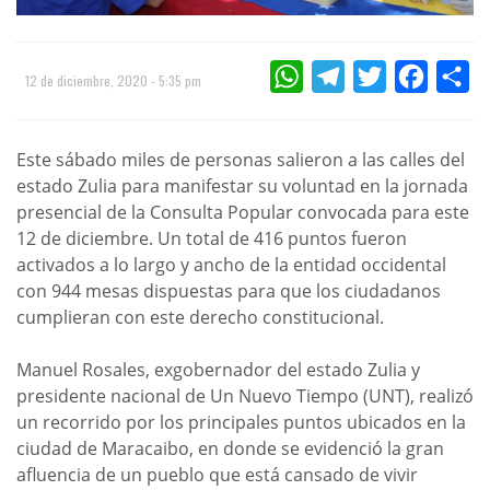
WHATSAPP
TELEGRAM
TWITTER
FACEBOO
CO
12 de diciembre, 2020 - 5:35 pm
Este sábado miles de personas salieron a las calles del
estado Zulia para manifestar su voluntad en la jornada
presencial de la Consulta Popular convocada para este
12 de diciembre. Un total de 416 puntos fueron
activados a lo largo y ancho de la entidad occidental
con 944 mesas dispuestas para que los ciudadanos
cumplieran con este derecho constitucional.
Manuel Rosales, exgobernador del estado Zulia y
presidente nacional de Un Nuevo Tiempo (UNT), realizó
un recorrido por los principales puntos ubicados en la
ciudad de Maracaibo, en donde se evidenció la gran
afluencia de un pueblo que está cansado de vivir