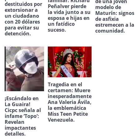
familiar: Richard
de una joven
destituidos por
Peñalver pierde
modelo de
extorsionar a
la vida junto a su
Maturín: signos
un ciudadano
esposa e hijas en
de asfixia
con 20 dólares
un fatídico
estremecen a la
para evitar su
suceso.
comunidad.
detención.
Tragedia en el
certamen: Muere
inesperadamente
¡Escándalo en
Ana Valeria Ávila,
La Guaira!
la emblemática
Cicpc señala al
Miss Teen Petite
infame ‘Topo’:
Venezuela.
Revelan
impactantes
detalles.