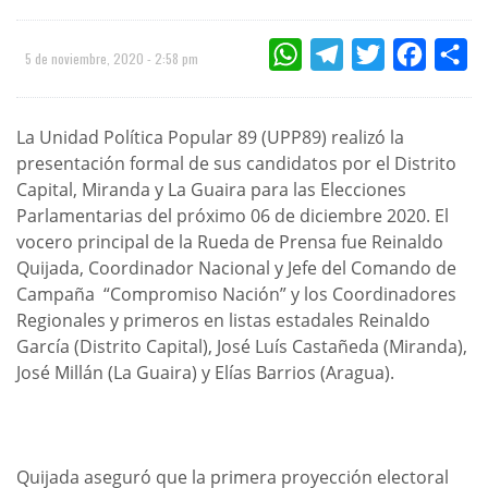
WHATSAPP
TELEGRAM
TWITTER
FACEBOO
CO
5 de noviembre, 2020 - 2:58 pm
La Unidad Política Popular 89 (UPP89) realizó la
presentación formal de sus candidatos por el Distrito
Capital, Miranda y La Guaira para las Elecciones
Parlamentarias del próximo 06 de diciembre 2020. El
vocero principal de la Rueda de Prensa fue Reinaldo
Quijada, Coordinador Nacional y Jefe del Comando de
Campaña “Compromiso Nación” y los Coordinadores
Regionales y primeros en listas estadales Reinaldo
García (Distrito Capital), José Luís Castañeda (Miranda),
José Millán (La Guaira) y Elías Barrios (Aragua).
Quijada aseguró que la primera proyección electoral