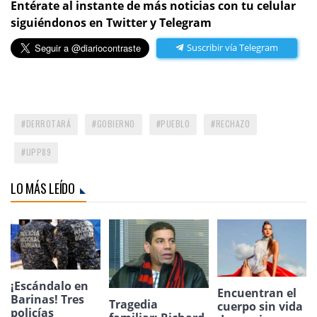
Entérate al instante de más noticias con tu celular
siguiéndonos en Twitter y Telegram
Suscribir vía Telegram
DERROTARÁ
GOBIERNO
PUEBLO
RECHAZO
UPP89
LO MÁS LEÍDO
¡Escándalo en
Encuentran el
Barinas! Tres
Tragedia
cuerpo sin vida
policías