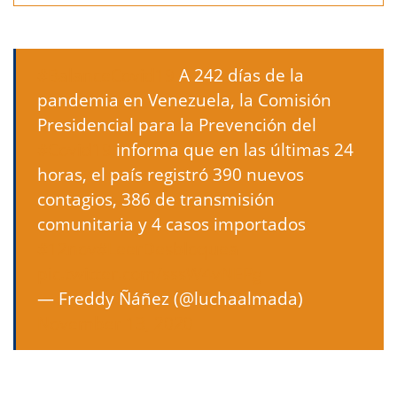
#BalanceCovid19
A 242 días de la
pandemia en Venezuela, la Comisión
Presidencial para la Prevención del
#Covid19
informa que en las últimas 24
horas, el país registró 390 nuevos
contagios, 386 de transmisión
comunitaria y 4 casos importados
#12nov
#LeerDesbloquea
pic.twitter.com/sssW4vNEPg
— Freddy Ñáñez (@luchaalmada)
November 13, 2020