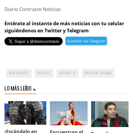
Diario Contraste Noticias
Entérate al instante de más noticias con tu celular
siguiéndonos en Twitter y Telegram
Suscribir vía Telegram
24 NUEVOS
CASOS
COVID-19
REGIÓN ZULIANA
LO MÁS LEÍDO
¡Escándalo en
Encuentran el