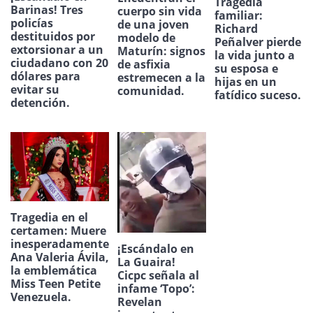
Tragedia
Barinas! Tres
cuerpo sin vida
familiar:
policías
de una joven
Richard
destituidos por
modelo de
Peñalver pierde
extorsionar a un
Maturín: signos
la vida junto a
ciudadano con 20
de asfixia
su esposa e
dólares para
estremecen a la
hijas en un
evitar su
comunidad.
fatídico suceso.
detención.
Tragedia en el
certamen: Muere
inesperadamente
¡Escándalo en
Ana Valeria Ávila,
La Guaira!
la emblemática
Cicpc señala al
Miss Teen Petite
infame ‘Topo’:
Venezuela.
Revelan