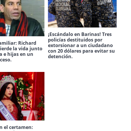
¡Escándalo en Barinas! Tres
policías destituidos por
amiliar: Richard
extorsionar a un ciudadano
ierde la vida junto
con 20 dólares para evitar su
a e hijas en un
detención.
uceso.
n el certamen: