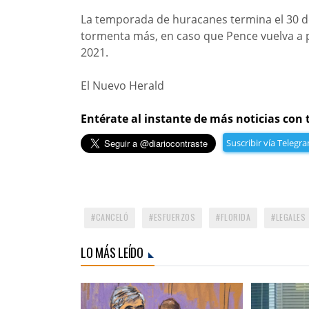
La temporada de huracanes termina el 30 de
tormenta más, en caso que Pence vuelva a p
2021.
El Nuevo Herald
Entérate al instante de más noticias con 
Suscribir vía Telegr
CANCELÓ
ESFUERZOS
FLORIDA
LEGALES
LO MÁS LEÍDO