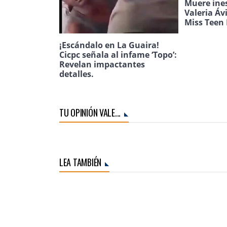
Muere ine
Valeria Áv
Miss Teen 
¡Escándalo en La Guaira!
Cicpc señala al infame ‘Topo’:
Revelan impactantes
detalles.
TU OPINIÓN VALE...
LEA TAMBIÉN