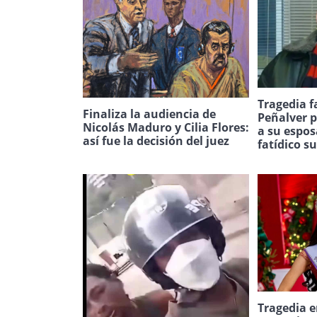
Tragedia f
Finaliza la audiencia de
Peñalver p
Nicolás Maduro y Cilia Flores:
a su espos
así fue la decisión del juez
fatídico s
Tragedia e