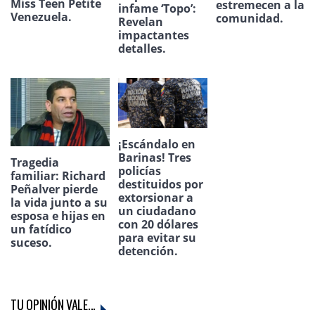
Miss Teen Petite
estremecen a la
infame ‘Topo’:
Venezuela.
comunidad.
Revelan
impactantes
detalles.
¡Escándalo en
Barinas! Tres
Tragedia
policías
familiar: Richard
destituidos por
Peñalver pierde
extorsionar a
la vida junto a su
un ciudadano
esposa e hijas en
con 20 dólares
un fatídico
para evitar su
suceso.
detención.
TU OPINIÓN VALE...