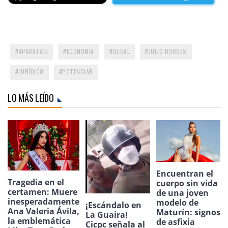
APARATAJE
ECONOMÍA
ILEGAL
JULIO BORGES
JURÍDICO
POTENCIAR
LO MÁS LEÍDO
Encuentran el
Tragedia en el
cuerpo sin vida
certamen: Muere
de una joven
inesperadamente
modelo de
¡Escándalo en
Ana Valeria Ávila,
Maturín: signos
La Guaira!
la emblemática
de asfixia
Cicpc señala al