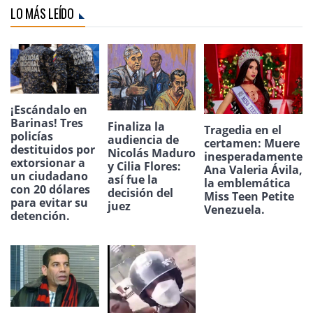
LO MÁS LEÍDO
¡Escándalo en
Barinas! Tres
Finaliza la
Tragedia en el
policías
audiencia de
certamen: Muere
destituidos por
Nicolás Maduro
inesperadamente
extorsionar a
y Cilia Flores:
Ana Valeria Ávila,
un ciudadano
así fue la
la emblemática
con 20 dólares
decisión del
Miss Teen Petite
para evitar su
juez
Venezuela.
detención.