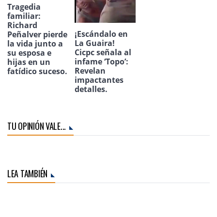
Tragedia
familiar:
Richard
¡Escándalo en
Peñalver pierde
La Guaira!
la vida junto a
Cicpc señala al
su esposa e
infame ‘Topo’:
hijas en un
Revelan
fatídico suceso.
impactantes
detalles.
TU OPINIÓN VALE...
LEA TAMBIÉN