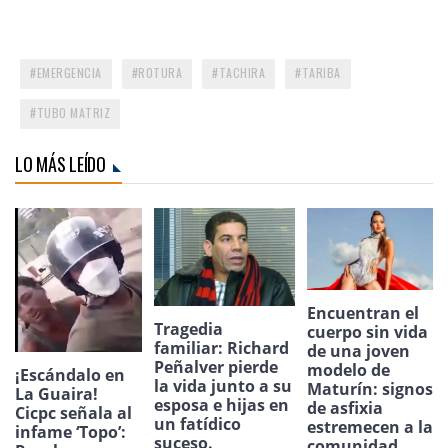
EMERGENCIA
ROTURA
TACHIRA
TARIBA
TUBO MATRIZ
LO MÁS LEÍDO
Encuentran el
Tragedia
cuerpo sin vida
familiar: Richard
de una joven
Peñalver pierde
modelo de
¡Escándalo en
la vida junto a su
Maturín: signos
La Guaira!
esposa e hijas en
de asfixia
Cicpc señala al
un fatídico
estremecen a la
infame ‘Topo’:
suceso.
comunidad.