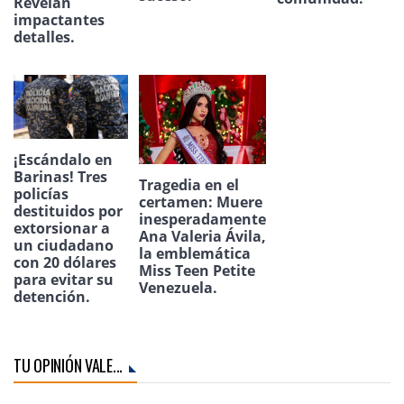
Revelan
impactantes
detalles.
¡Escándalo en
Barinas! Tres
Tragedia en el
policías
certamen: Muere
destituidos por
inesperadamente
extorsionar a
Ana Valeria Ávila,
un ciudadano
la emblemática
con 20 dólares
Miss Teen Petite
para evitar su
Venezuela.
detención.
TU OPINIÓN VALE...