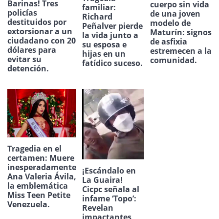
Barinas! Tres
cuerpo sin vida
familiar:
policías
de una joven
Richard
destituidos por
modelo de
Peñalver pierde
extorsionar a un
Maturín: signos
la vida junto a
ciudadano con 20
de asfixia
su esposa e
dólares para
estremecen a la
hijas en un
evitar su
comunidad.
fatídico suceso.
detención.
Tragedia en el
certamen: Muere
inesperadamente
¡Escándalo en
Ana Valeria Ávila,
La Guaira!
la emblemática
Cicpc señala al
Miss Teen Petite
infame ‘Topo’:
Venezuela.
Revelan
impactantes