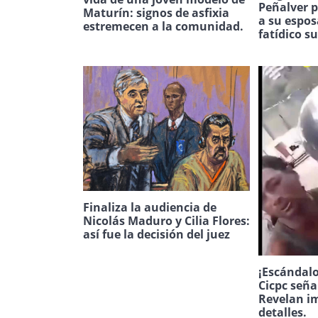
Peñalver p
Maturín: signos de asfixia
a su espos
estremecen a la comunidad.
fatídico s
Finaliza la audiencia de
Nicolás Maduro y Cilia Flores:
así fue la decisión del juez
¡Escándalo
Cicpc seña
Revelan i
detalles.