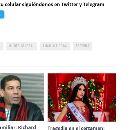
tu celular siguiéndonos en Twitter y Telegram
am
A
LÍDER GENERAL
MAILLOT ROSA
SPRINT
amiliar: Richard
Tragedia en el certamen: