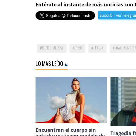
Entérate al instante de más noticias con 
Suscribir vía Telegr
DIEGO ULISSI
GIRO
ITALIA
JOÃO ALMEID
LO MÁS LEÍDO
Encuentran el cuerpo sin
Tragedia f
vida de una joven modelo de