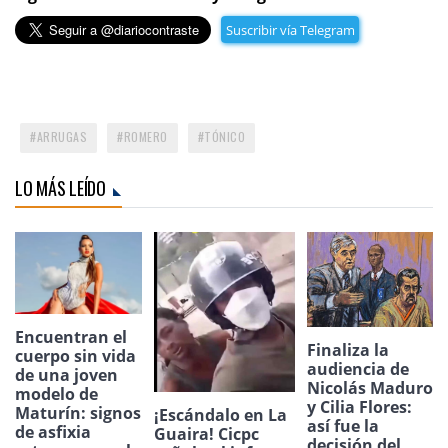
Suscribir vía Telegram
ARRUGAS
ROMERO
TÓNICO
LO MÁS LEÍDO
Encuentran el
Finaliza la
cuerpo sin vida
audiencia de
de una joven
Nicolás Maduro
modelo de
y Cilia Flores:
Maturín: signos
¡Escándalo en La
así fue la
de asfixia
Guaira! Cicpc
decisión del