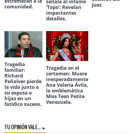
estremecen a la
señala al infame
juez
comunidad.
‘Topo’: Revelan
impactantes
detalles.
Tragedia
Tragedia en el
familiar:
certamen: Muere
Richard
inesperadamente
Peñalver pierde
Ana Valeria Ávila,
la vida junto a
la emblemática
su esposa e
Miss Teen Petite
hijas en un
Venezuela.
fatídico suceso.
TU OPINIÓN VALE...