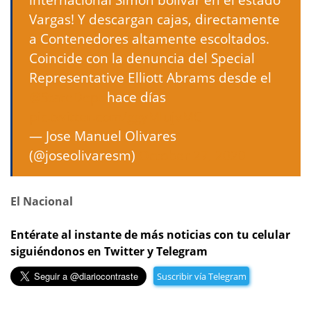
Vargas! Y descargan cajas, directamente
a Contenedores altamente escoltados.
Coincide con la denuncia del Special
Representative Elliott Abrams desde el
@StateDept
hace días
pic.twitter.com/ggyMIujvMC
— Jose Manuel Olivares
(@joseolivaresm)
October 27, 2020
El Nacional
Entérate al instante de más noticias con tu celular
siguiéndonos en Twitter y Telegram
Suscribir vía Telegram