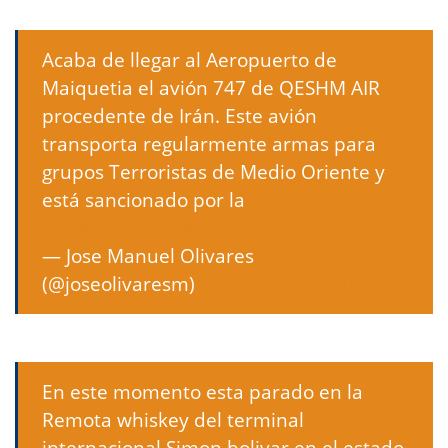
Acaba de llegar al Aeropuerto de
Maiquetia el avión 747 de QESHM AIR
procedente de Irán. Este avión
transporta regularmente armas para
grupos Terroristas de Medio Oriente y
está sancionado por la
@UTresury
pic.twitter.com/wp2TPlJLcV
— Jose Manuel Olivares
(@joseolivaresm)
October 27, 2020
En este momento esta parado en la
Remota whiskey del terminal
internacional Simon bolivar en el estado