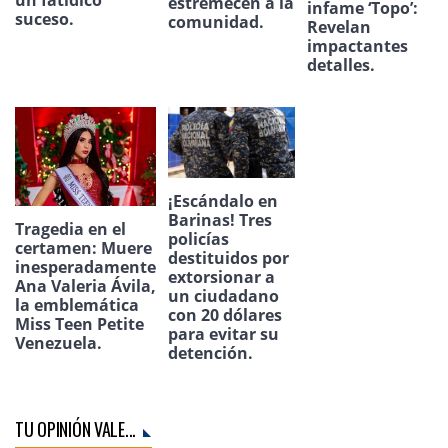
estremecen a la
infame ‘Topo’:
suceso.
comunidad.
Revelan
impactantes
detalles.
¡Escándalo en
Barinas! Tres
Tragedia en el
policías
certamen: Muere
destituidos por
inesperadamente
extorsionar a
Ana Valeria Ávila,
un ciudadano
la emblemática
con 20 dólares
Miss Teen Petite
para evitar su
Venezuela.
detención.
TU OPINIÓN VALE...