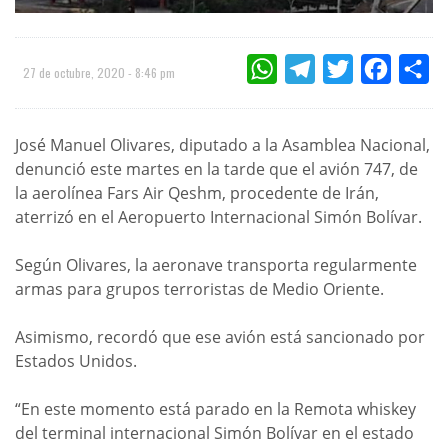
WHATSAPP
TELEGRAM
TWITTER
FACEBOO
CO
27 de octubre, 2020 - 8:46 pm
José Manuel Olivares, diputado a la Asamblea Nacional,
denunció este martes en la tarde que el avión 747, de
la aerolínea Fars Air Qeshm, procedente de Irán,
aterrizó en el Aeropuerto Internacional Simón Bolívar.
Según Olivares, la aeronave transporta regularmente
armas para grupos terroristas de Medio Oriente.
Asimismo, recordó que ese avión está sancionado por
Estados Unidos.
“En este momento está parado en la Remota whiskey
del terminal internacional Simón Bolívar en el estado