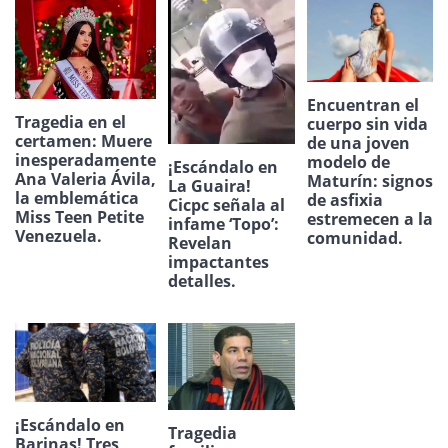
Encuentran el
Tragedia en el
cuerpo sin vida
certamen: Muere
de una joven
inesperadamente
modelo de
¡Escándalo en
Ana Valeria Ávila,
Maturín: signos
La Guaira!
la emblemática
de asfixia
Cicpc señala al
Miss Teen Petite
estremecen a la
infame ‘Topo’:
Venezuela.
comunidad.
Revelan
impactantes
detalles.
¡Escándalo en
Tragedia
Barinas! Tres