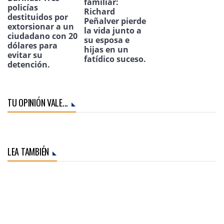
familiar:
policías
Richard
destituidos por
Peñalver pierde
extorsionar a un
la vida junto a
ciudadano con 20
su esposa e
dólares para
hijas en un
evitar su
fatídico suceso.
detención.
TU OPINIÓN VALE...
LEA TAMBIÉN