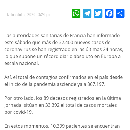
WHATSAPP
TELEGRAM
TWITTER
FACEBOO
CO
17 de octubre, 2020 - 3:24 pm
Las autoridades sanitarias de Francia han informado
este sábado que más de 32.400 nuevos casos de
coronavirus se han registrado en las últimas 24 horas,
lo que supone un récord diario absoluto en Europa a
escala nacional.
Así, el total de contagios confirmados en el país desde
el inicio de la pandemia asciende ya a 867.197.
Por otro lado, los 89 decesos registrados en la última
jornada, sitúan en 33.392 el total de casos mortales
por covid-19.
En estos momentos, 10.399 pacientes se encuentran