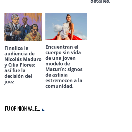
detalles.
Encuentran el
Finaliza la
cuerpo sin vida
audiencia de
de una joven
Nicolás Maduro
modelo de
y Cilia Flores:
Maturín: signos
así fue la
de asfixia
decisión del
estremecen a la
juez
comunidad.
TU OPINIÓN VALE...