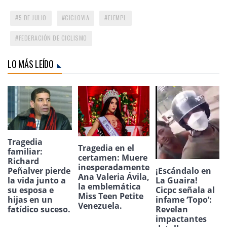
5 DE JULIO
CICLOVIA
EJEMPL
FEDERACIÓN DE CICLISMO
LO MÁS LEÍDO
Tragedia
Tragedia en el
familiar:
certamen: Muere
Richard
inesperadamente
¡Escándalo en
Peñalver pierde
Ana Valeria Ávila,
La Guaira!
la vida junto a
la emblemática
Cicpc señala al
su esposa e
Miss Teen Petite
infame ‘Topo’:
hijas en un
Venezuela.
Revelan
fatídico suceso.
impactantes