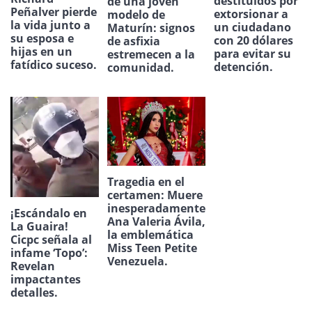
destituidos por
de una joven
Peñalver pierde
extorsionar a
modelo de
la vida junto a
un ciudadano
Maturín: signos
su esposa e
con 20 dólares
de asfixia
hijas en un
para evitar su
estremecen a la
fatídico suceso.
detención.
comunidad.
Tragedia en el
certamen: Muere
inesperadamente
¡Escándalo en
Ana Valeria Ávila,
La Guaira!
la emblemática
Cicpc señala al
Miss Teen Petite
infame ‘Topo’:
Venezuela.
Revelan
impactantes
detalles.