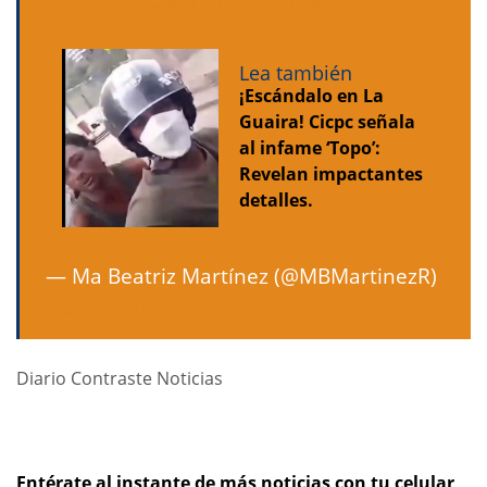
Lea también
¡Escándalo en La
Guaira! Cicpc señala
al infame ‘Topo’:
Revelan impactantes
detalles.
— Ma Beatriz Martínez (@MBMartinezR)
October 19, 2020
Diario Contraste Noticias
Entérate al instante de más noticias con tu celular