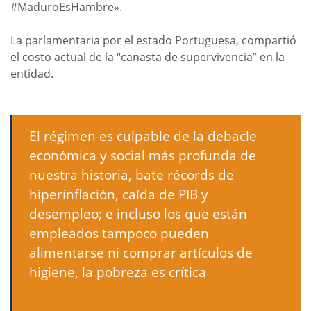
#MaduroEsHambre».
La parlamentaria por el estado Portuguesa, compartió
el costo actual de la “canasta de supervivencia” en la
entidad.
El régimen es culpable de la debacle
económica y social más profunda de
nuestra historia, bate récords de
hiperinflación, caída de PIB y
desempleo; e incluso los que están
empleados tampoco pueden
alimentarse ni comprar artículos de
higiene, la pobreza es crítica
#MaduroEsHambre
pic.twitter.com/JM0iDDU1dy