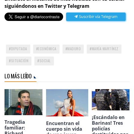
siguiéndonos en Twitter y Telegram
Suscribir vía Telegram
DIPUTADA
ECONÓMICA
MADURO
MARÍA MARTÍNEZ
SITUACIÓN
SOCIAL
LO MÁS LEÍDO
¡Escándalo en
Tragedia
Barinas! Tres
Encuentran el
familiar:
policías
cuerpo sin vida
Richard