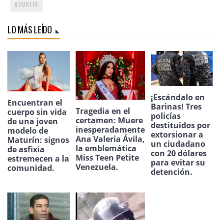
SURTIR
LO MÁS LEÍDO
¡Escándalo en
Encuentran el
Barinas! Tres
Tragedia en el
cuerpo sin vida
policías
certamen: Muere
de una joven
destituidos por
inesperadamente
modelo de
extorsionar a
Ana Valeria Ávila,
Maturín: signos
un ciudadano
la emblemática
de asfixia
con 20 dólares
Miss Teen Petite
estremecen a la
para evitar su
Venezuela.
comunidad.
detención.