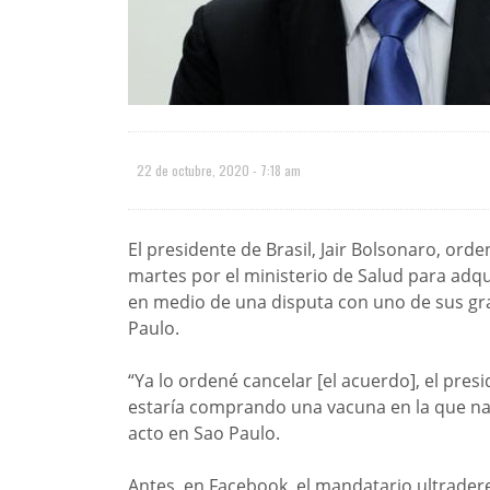
22 de octubre, 2020 - 7:18 am
El presidente de Brasil, Jair Bolsonaro, ord
martes por el ministerio de Salud para adqu
en medio de una disputa con uno de sus gra
Paulo.
“Ya lo ordené cancelar [el acuerdo], el pre
estaría comprando una vacuna en la que nad
acto en Sao Paulo.
Antes, en Facebook, el mandatario ultradere