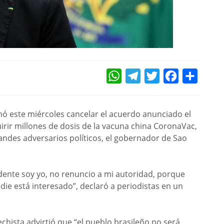
WHATSAPP
TELEGRAM
TWITTER
FACEBOOK
COMPAR
enó este miércoles cancelar el acuerdo anunciado el
irir millones de dosis de la vacuna china CoronaVac,
ndes adversarios políticos, el gobernador de Sao
sidente soy yo, no renuncio a mi autoridad, porque
ie está interesado”, declaró a periodistas en un
chista advirtió que “el pueblo brasileño no será