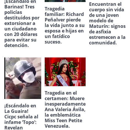
¡Escándalo en
Encuentran el
Barinas! Tres
Tragedia
cuerpo sin vida
policías
familiar: Richard
de una joven
destituidos por
Peñalver pierde
modelo de
extorsionar a
la vida junto a su
Maturín: signos
un ciudadano
esposa e hijas en
de asfixia
con 20 dólares
un fatídico
estremecen a la
para evitar su
suceso.
comunidad.
detención.
Tragedia en el
certamen: Muere
inesperadamente
¡Escándalo en
Ana Valeria Ávila,
La Guaira!
la emblemática
Cicpc señala al
Miss Teen Petite
infame ‘Topo’:
Venezuela.
Revelan