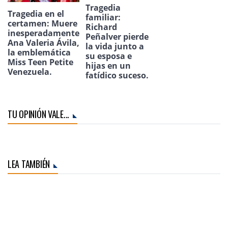
Tragedia
Tragedia en el
familiar:
certamen: Muere
Richard
inesperadamente
Peñalver pierde
Ana Valeria Ávila,
la vida junto a
la emblemática
su esposa e
Miss Teen Petite
hijas en un
Venezuela.
fatídico suceso.
TU OPINIÓN VALE...
LEA TAMBIÉN