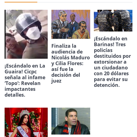
¡Escándalo en
Barinas! Tres
Finaliza la
policías
audiencia de
destituidos por
Nicolás Maduro
extorsionar a
y Cilia Flores:
¡Escándalo en La
un ciudadano
así fue la
Guaira! Cicpc
con 20 dólares
decisión del
señala al infame
para evitar su
juez
‘Topo’: Revelan
detención.
impactantes
detalles.