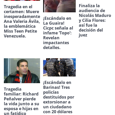
Finaliza la
Tragedia en el
audiencia de
certamen: Muere
Nicolás Maduro
inesperadamente
¡Escándalo en
y Cilia Flores:
Ana Valeria Ávila,
La Guaira!
así fue la
la emblemática
Cicpc señala al
decisión del
Miss Teen Petite
infame ‘Topo’:
juez
Venezuela.
Revelan
impactantes
detalles.
¡Escándalo en
Barinas! Tres
Tragedia
policías
familiar: Richard
destituidos por
Peñalver pierde
extorsionar a
la vida junto a su
un ciudadano
esposa e hijas en
con 20 dólares
un fatídico