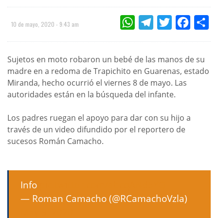
WHATSAPP
TELEGRAM
TWITTER
FACEBOO
CO
10 de mayo, 2020 - 9:43 am
Sujetos en moto robaron un bebé de las manos de su
madre en a redoma de Trapichito en Guarenas, estado
Miranda, hecho ocurrió el viernes 8 de mayo. Las
autoridades están en la búsqueda del infante.
Los padres ruegan el apoyo para dar con su hijo a
través de un video difundido por el reportero de
sucesos Román Camacho.
Info
pic.twitter.com/abcqANd5YQ
— Roman Camacho (@RCamachoVzla)
May 9, 2020