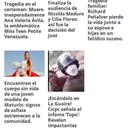
Tragedia
Finaliza la
Tragedia en el
familiar:
audiencia de
certamen: Muere
Richard
Nicolás Maduro
inesperadamente
Peñalver pierde
y Cilia Flores:
Ana Valeria Ávila,
la vida junto a
así fue la
la emblemática
su esposa e
decisión del
Miss Teen Petite
hijas en un
juez
Venezuela.
fatídico suceso.
Encuentran el
cuerpo sin vida
de una joven
¡Escándalo en
modelo de
La Guaira!
Maturín: signos
Cicpc señala al
de asfixia
infame ‘Topo’:
estremecen a la
Revelan
comunidad.
impactantes