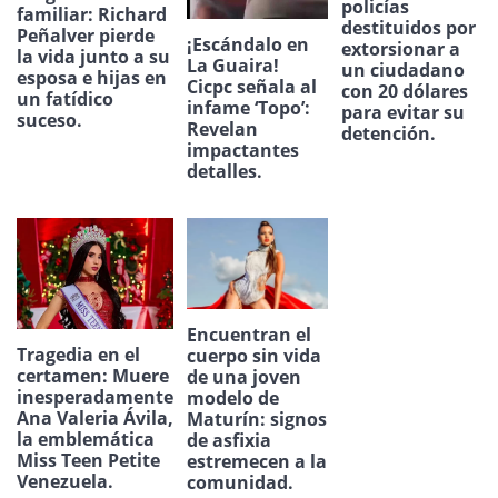
policías
familiar: Richard
destituidos por
Peñalver pierde
¡Escándalo en
extorsionar a
la vida junto a su
La Guaira!
un ciudadano
esposa e hijas en
Cicpc señala al
con 20 dólares
un fatídico
infame ‘Topo’:
para evitar su
suceso.
Revelan
detención.
impactantes
detalles.
Encuentran el
Tragedia en el
cuerpo sin vida
certamen: Muere
de una joven
inesperadamente
modelo de
Ana Valeria Ávila,
Maturín: signos
la emblemática
de asfixia
Miss Teen Petite
estremecen a la
Venezuela.
comunidad.