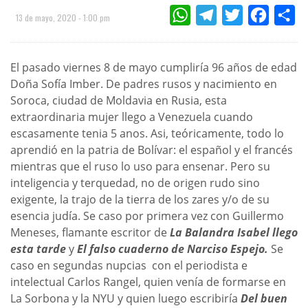
WHATSAPP
TELEGRAM
TWITTER
FACEBOO
CO
13 de mayo, 2020 - 1:00 pm
El pasado viernes 8 de mayo cumpliría 96 años de edad
Doña Sofía Imber. De padres rusos y nacimiento en
Soroca, ciudad de Moldavia en Rusia, esta
extraordinaria mujer llego a Venezuela cuando
escasamente tenia 5 anos. Asi, teóricamente, todo lo
aprendió en la patria de Bolívar: el español y el francés
mientras que el ruso lo uso para ensenar. Pero su
inteligencia y terquedad, no de origen rudo sino
exigente, la trajo de la tierra de los zares y/o de su
esencia judía. Se caso por primera vez con Guillermo
Meneses, flamante escritor de
La Balandra Isabel llego
esta tarde
y
El falso cuaderno de Narciso Espejo.
Se
caso en segundas nupcias con el periodista e
intelectual Carlos Rangel, quien venía de formarse en
La Sorbona y la NYU y quien luego escribiría
Del buen