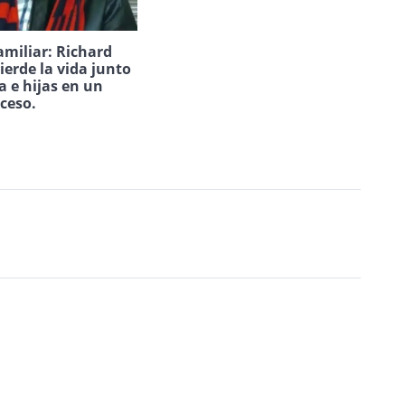
amiliar: Richard
ierde la vida junto
a e hijas en un
uceso.