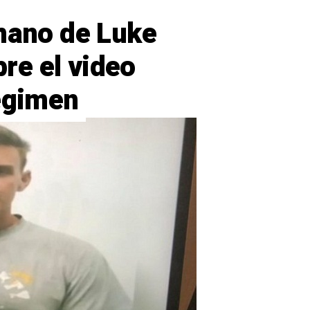
rmano de Luke
re el video
régimen