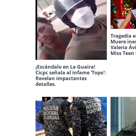
Tragedia e
Muere ine
Valeria Áv
Miss Teen 
¡Escándalo en La Guaira!
Cicpc señala al infame ‘Topo’:
Revelan impactantes
detalles.