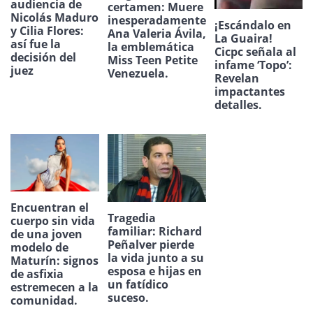
audiencia de
certamen: Muere
Nicolás Maduro
inesperadamente
¡Escándalo en
y Cilia Flores:
Ana Valeria Ávila,
La Guaira!
así fue la
la emblemática
Cicpc señala al
decisión del
Miss Teen Petite
infame ‘Topo’:
juez
Venezuela.
Revelan
impactantes
detalles.
Encuentran el
Tragedia
cuerpo sin vida
familiar: Richard
de una joven
Peñalver pierde
modelo de
la vida junto a su
Maturín: signos
esposa e hijas en
de asfixia
un fatídico
estremecen a la
suceso.
comunidad.