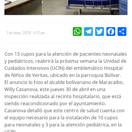
WHATSAPP
TELEGRAM
TWITTER
FACEBOO
CO
1 de mayo, 2020 - 6:12 pm
Con 13 cupos para la atención de pacientes neonatales
y pediátricos, reabrirá la próxima semana la Unidad de
Cuidados Intensivos (UCIN) del emblemático Hospital
de Niños de Veritas, ubicado en la parroquia Bolívar.
El anuncio lo hizo el alcalde bolivariano de Maracaibo,
Willy Casanova, este jueves 30 de abril en una
inspección realizada al recinto hospitalario, que está
siendo reacondicionado por el ayuntamiento.
Casanova detalló que este centro de salud cuenta con
el equipo necesario para la instalación de 10 cupos
para neonatales y 3 para la atención pediátrica, en la
UCIN.