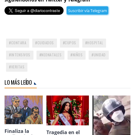
Suscribir vía Telegram
CONTARA
CUIDADOS
CUPOS
HOSPITAL
INTENSIVOS
NEONATALES
NIÑOS
UNIDAD
VERITAS
LO MÁS LEÍDO
Finaliza la
Tragedia en el