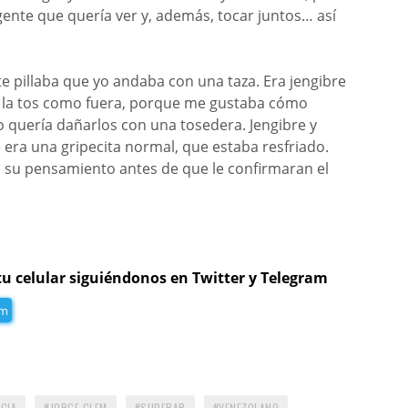
ente que quería ver y, además, tocar juntos… así
te pillaba que yo andaba con una taza. Era jengibre
ar la tos como fuera, porque me gustaba cómo
quería dañarlos con una tosedera. Jengibre y
era una gripecita normal, que estaba resfriado.
a su pensamiento antes de que le confirmaran el
tu celular siguiéndonos en Twitter y Telegram
am
CIA
JORGE GLEM
SUPERAR
VENEZOLANO