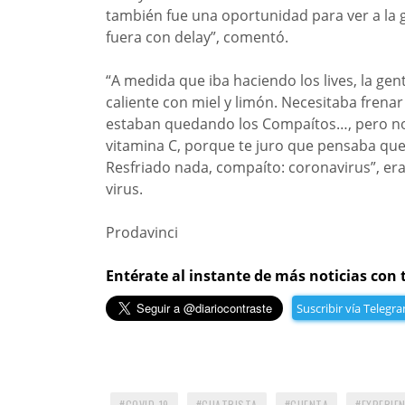
también fue una oportunidad para ver a la g
fuera con delay”, comentó.
“A medida que iba haciendo los lives, la gen
caliente con miel y limón. Necesitaba fren
estaban quedando los Compaítos…, pero no 
vitamina C, porque te juro que pensaba que 
Resfriado nada, compaíto: coronavirus”, er
virus.
Prodavinci
Entérate al instante de más noticias con 
Suscribir vía Telegr
COVID-19
CUATRISTA
CUENTA
EXPERIEN