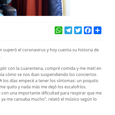
WHATSAPP
TELEGRAM
TWITTER
FACEBOOK
COMPAR
m superó el coronavirus y hoy cuenta su historia de
.
lir con la cuarentena, compré comida y me metí en
eía cómo se nos iban suspendiendo los conciertos
A los días empecé a tener los síntomas: un poquito
me quito y nada más me dejó los escalofríos.
 con una importante dificultad para respirar que me
 ya me cansaba mucho”, relató el músico según lo