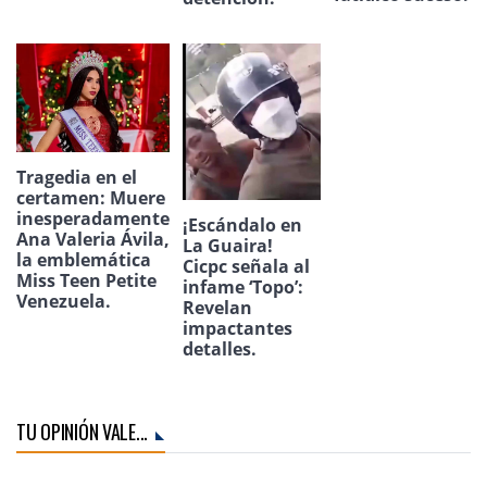
Tragedia en el
certamen: Muere
inesperadamente
¡Escándalo en
Ana Valeria Ávila,
La Guaira!
la emblemática
Cicpc señala al
Miss Teen Petite
infame ‘Topo’:
Venezuela.
Revelan
impactantes
detalles.
TU OPINIÓN VALE...