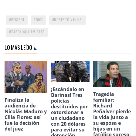
BEISBOL
DICE
ROBERTO VAHLIS:
TAREK WILLIAM SAAB
LO MÁS LEÍDO
¡Escándalo en
Tragedia
Barinas! Tres
Finaliza la
familiar:
policías
audiencia de
Richard
destituidos por
Nicolás Maduro y
Peñalver pierde
extorsionar a
Cilia Flores: así
la vida junto a
un ciudadano
fue la decisión
su esposa e
con 20 dólares
del juez
hijas en un
para evitar su
fatídico suceso.
detención.