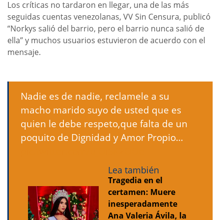
Los críticas no tardaron en llegar, una de las más
seguidas cuentas venezolanas, VV Sin Censura, publicó
“Norkys salió del barrio, pero el barrio nunca salió de
ella” y muchos usuarios estuvieron de acuerdo con el
mensaje.
Nadie es de nadie, reclamele a su
macho marido suyo de usted que es
quien le debe respeto,que falta de un
poquito de Dignidad y Amor Propio…
pic.twitter.com/ujOiSK2OOe
Lea también
Tragedia en el
certamen: Muere
inesperadamente
Ana Valeria Ávila, la