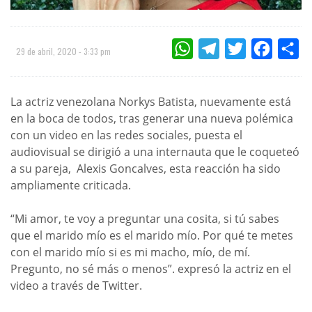
WHATSAPP
TELEGRAM
TWITTER
FACEBOO
CO
29 de abril, 2020 - 3:33 pm
La actriz venezolana Norkys Batista, nuevamente está
en la boca de todos, tras generar una nueva polémica
con un video en las redes sociales, puesta el
audiovisual se dirigió a una internauta que le coqueteó
a su pareja, Alexis Goncalves, esta reacción ha sido
ampliamente criticada.
“Mi amor, te voy a preguntar una cosita, si tú sabes
que el marido mío es el marido mío. Por qué te metes
con el marido mío si es mi macho, mío, de mí.
Pregunto, no sé más o menos”. expresó la actriz en el
video a través de Twitter.