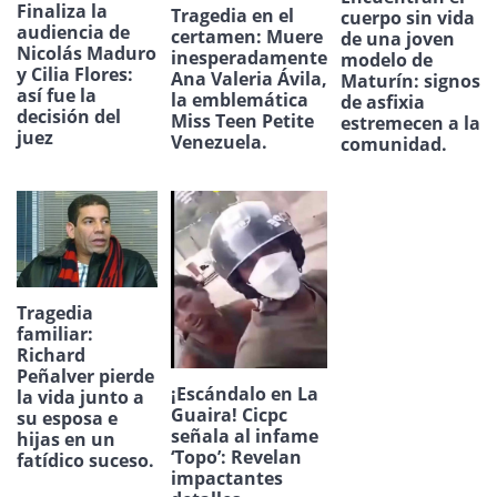
Finaliza la
Tragedia en el
cuerpo sin vida
audiencia de
certamen: Muere
de una joven
Nicolás Maduro
inesperadamente
modelo de
y Cilia Flores:
Ana Valeria Ávila,
Maturín: signos
así fue la
la emblemática
de asfixia
decisión del
Miss Teen Petite
estremecen a la
juez
Venezuela.
comunidad.
Tragedia
familiar:
Richard
Peñalver pierde
¡Escándalo en La
la vida junto a
Guaira! Cicpc
su esposa e
señala al infame
hijas en un
‘Topo’: Revelan
fatídico suceso.
impactantes