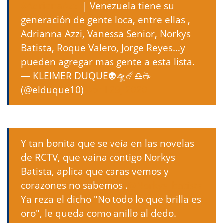
#AdrianaAzzi
| Venezuela tiene su
generación de gente loca, entre ellas ,
Adrianna Azzi, Vanessa Senior, Norkys
Batista, Roque Valero, Jorge Reyes…y
pueden agregar mas gente a esta lista.
— KLEIMER DUQUE👽🛸☄️♎☕
(@elduque10)
April 29, 2020
Y tan bonita que se veía en las novelas
de RCTV, que vaina contigo Norkys
Batista, aplica que caras vemos y
corazones no sabemos .
@Norkys_batista
Ya reza el dicho "No todo lo que brilla es
oro", le queda como anillo al dedo.