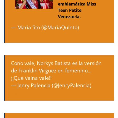
emblemática Miss
Teen Petite
Venezuela.
— Maria 5to (@MariaQuinto)
April 29,
2020
Coño vale, Norkys Batista es la versión
de Franklin Virguez en femenino…
¡¡Que vaina vale!!
— Jenry Palencia (@JenryPalencia)
April
29, 2020