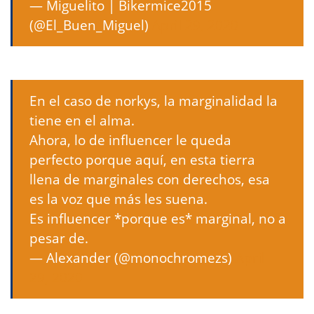
— Miguelito | Bikermice2015
(@El_Buen_Miguel)
April 29, 2020
En el caso de norkys, la marginalidad la
tiene en el alma.
Ahora, lo de influencer le queda
perfecto porque aquí, en esta tierra
llena de marginales con derechos, esa
es la voz que más les suena.
Es influencer *porque es* marginal, no a
pesar de.
— Alexander (@monochromezs)
April
29, 2020