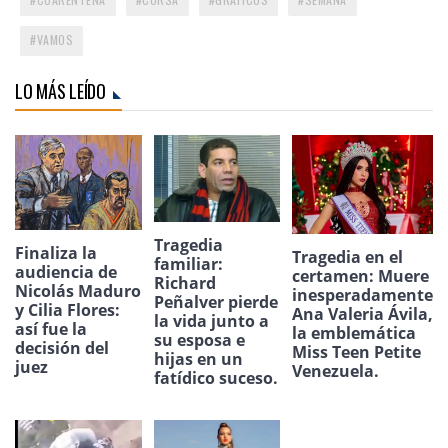
VAMOS
LO MÁS LEÍDO
Tragedia
Finaliza la
Tragedia en el
familiar:
audiencia de
certamen: Muere
Richard
Nicolás Maduro
inesperadamente
Peñalver pierde
y Cilia Flores:
Ana Valeria Ávila,
la vida junto a
así fue la
la emblemática
su esposa e
decisión del
Miss Teen Petite
hijas en un
juez
Venezuela.
fatídico suceso.