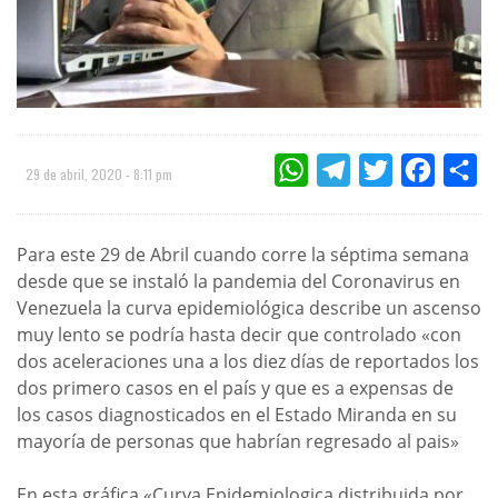
WHATSAPP
TELEGRAM
TWITTER
FACEBOO
CO
29 de abril, 2020 - 8:11 pm
Para este 29 de Abril cuando corre la séptima semana
desde que se instaló la pandemia del Coronavirus en
Venezuela la curva epidemiológica describe un ascenso
muy lento se podría hasta decir que controlado «con
dos aceleraciones una a los diez días de reportados los
dos primero casos en el país y que es a expensas de
los casos diagnosticados en el Estado Miranda en su
mayoría de personas que habrían regresado al pais»
En esta gráfica «Curva Epidemiologica distribuida por