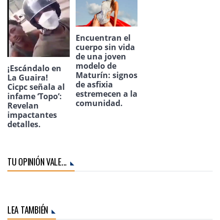
Encuentran el
cuerpo sin vida
de una joven
modelo de
¡Escándalo en
Maturín: signos
La Guaira!
de asfixia
Cicpc señala al
estremecen a la
infame ‘Topo’:
comunidad.
Revelan
impactantes
detalles.
TU OPINIÓN VALE...
LEA TAMBIÉN