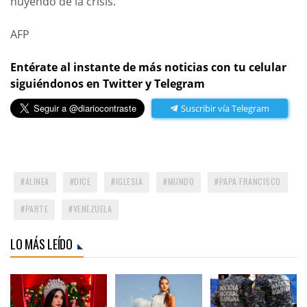
huyendo de la crisis.
AFP
Entérate al instante de más noticias con tu celular
siguiéndonos en Twitter y Telegram
Suscribir vía Telegram
ALINEA
DICE
IGLESIA
MUNDO
PAPA FRANCISCO
PARTE
VENEZUELA
LO MÁS LEÍDO