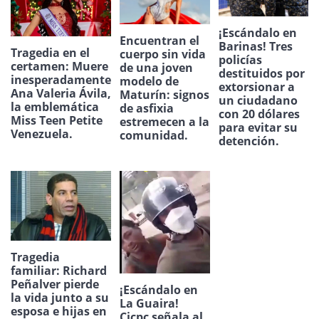
¡Escándalo en
Encuentran el
Barinas! Tres
Tragedia en el
cuerpo sin vida
policías
certamen: Muere
de una joven
destituidos por
inesperadamente
modelo de
extorsionar a
Ana Valeria Ávila,
Maturín: signos
un ciudadano
la emblemática
de asfixia
con 20 dólares
Miss Teen Petite
estremecen a la
para evitar su
Venezuela.
comunidad.
detención.
Tragedia
familiar: Richard
Peñalver pierde
¡Escándalo en
la vida junto a su
La Guaira!
esposa e hijas en
Cicpc señala al